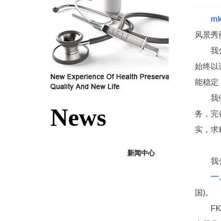
m
风景秀
我
始终以
能稳定
我
News
务，完
实，求
新闻中心
我
一
国)。
F