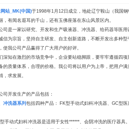
k网站_MK(中国)
于1998年1月12日成立，地处辽宁鞍山（我
丽，有闻名遐耳的千山，还有玉佛座落在东山风景区内。
公司是一家以研究、开发和生产吸液器、冲洗器、给药器等医用设
诚信为宗旨，坚持自主研发、自主创新道路，不断开发出多种型
，使我公司产品赢得了广大用户的好评。
们深知在激烈的市场竞争中，企业要站稳脚跟，要牢牢遵循四项
备的质量体系，合理的价格。我公司将以用户为上帝，把用户满
精，求发展。
公司开发生产的产品包括：
、冲洗器系列
包括四种产品： FK型手动式妇科冲洗器、GC型医
K型手动式妇科冲洗器是适用于女性******、会阴冲洗的医疗器具。