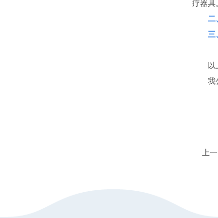
疗器具
二
三
以
我
上一